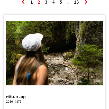
1
2
3
4
5
13
...
Mühlauer Gorge
2026_4875