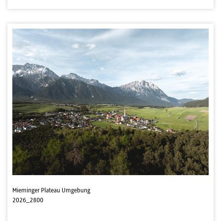
Mieminger Plateau Umgebung
2026_2800