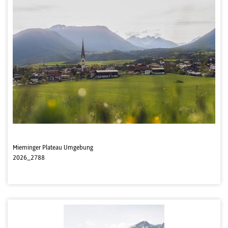
Mieminger Plateau Umgebung
2026_2788