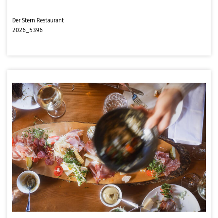
Der Stern Restaurant
2026_5396