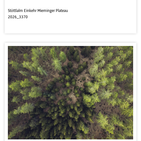
Stöttlalm Einkehr Mieminger Plateau
2026_3370