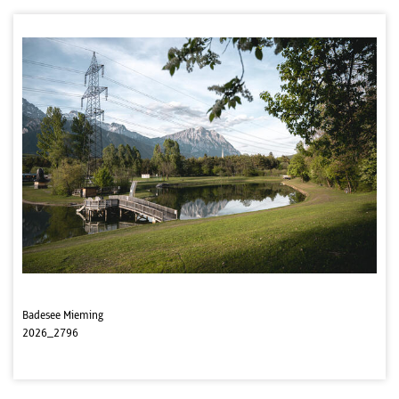
Badesee Mieming
2026_2796