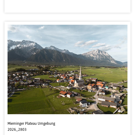
Mieminger Plateau Umgebung
2026_2803