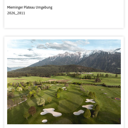
Mieminger Plateau Umgebung
2026_2811