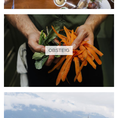
OBSTEIG