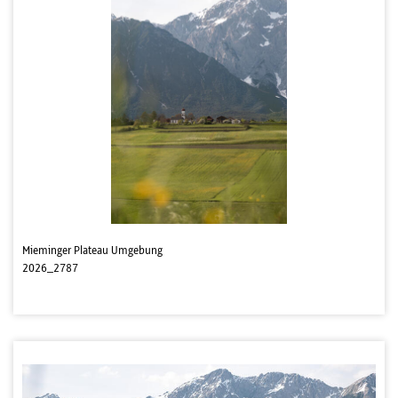
Mieminger Plateau Umgebung
2026_2787