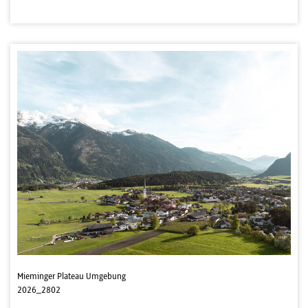
Mieminger Plateau Umgebung
2026_2802