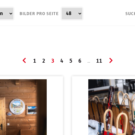
BILDER PRO SEITE
SUC
1
2
3
4
5
6
11
...