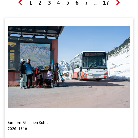
1
2
3
4
5
6
7
17
...
Familien-Skifahren Kühtai
2026_1810