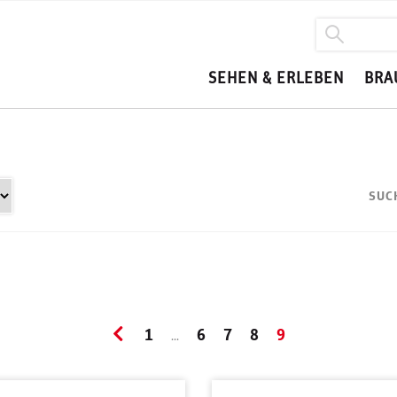
SEHEN & ERLEBEN
BRA
SUC
1
6
7
8
9
...