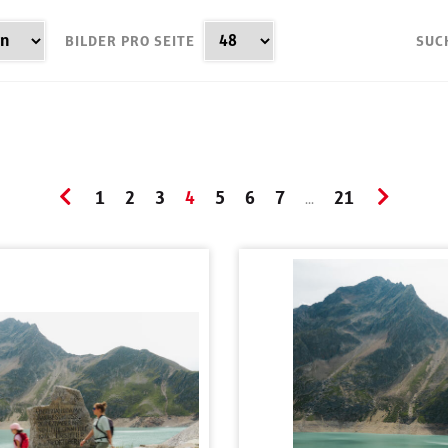
BILDER PRO SEITE
SUC
1
2
3
4
5
6
7
21
...