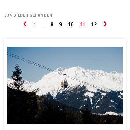
534 BILDER GEFUNDEN
1
8
9
10
11
12
...