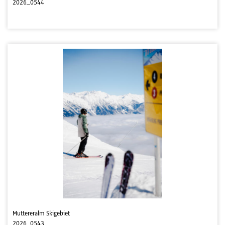
2026_0544
Muttereralm Skigebiet
2026_0543