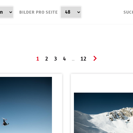
BILDER PRO SEITE
SUC
1
2
3
4
12
...