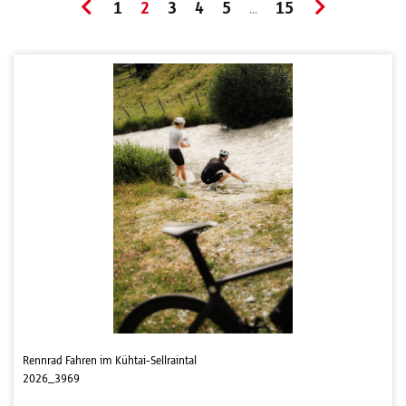
1
2
3
4
5
15
...
Rennrad Fahren im Kühtai-Sellraintal
2026_3969