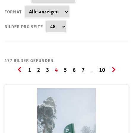
FORMAT
BILDER PRO SEITE
477 BILDER GEFUNDEN
1
2
3
4
5
6
7
10
...