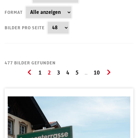
FORMAT
BILDER PRO SEITE
477 BILDER GEFUNDEN
1
2
3
4
5
10
...