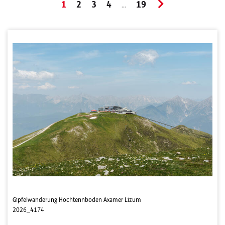
1
2
3
4
19
...
Gipfelwanderung Hochtennboden Axamer Lizum
2026_4174