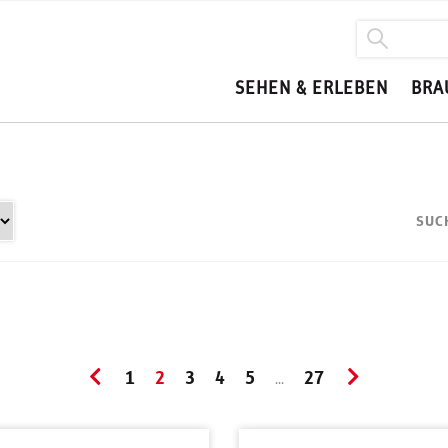
SEHEN & ERLEBEN
BRA
SUC
1
2
3
4
5
27
...