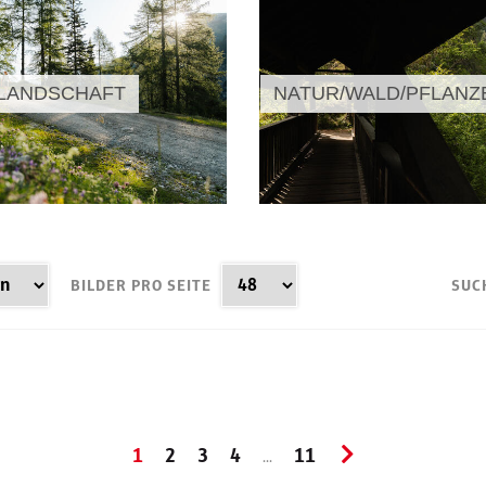
LANDSCHAFT
NATUR/WALD/PFLANZ
BILDER PRO SEITE
SUC
1
2
3
4
11
...