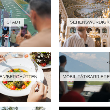
STADT
SEHENSWÜRDIGK
EN/BERGHÜTTEN
MOBILITÄT/BARRIERE