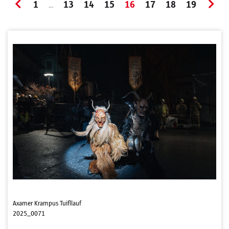
1
13
14
15
16
17
18
19
...
Axamer Krampus Tuifllauf
2025_0071