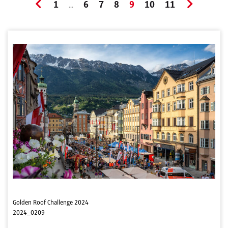
1
6
7
8
9
10
11
...
Golden Roof Challenge 2024
2024_0209