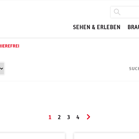
SEHEN & ERLEBEN
BRA
IEREFREI
SUC
1
2
3
4