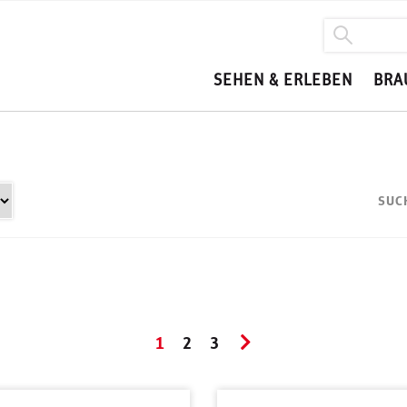
SEHEN & ERLEBEN
BRA
SUC
1
2
3