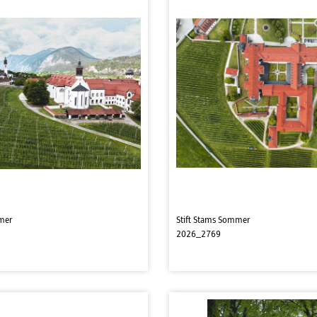
mer
Stift Stams Sommer
2026_2769