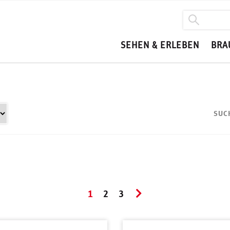
SEHEN & ERLEBEN
BRA
SUC
1
2
3