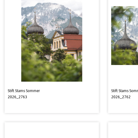
Stift Stams Sommer
Stift Stams Som
2026_2763
2026_2762