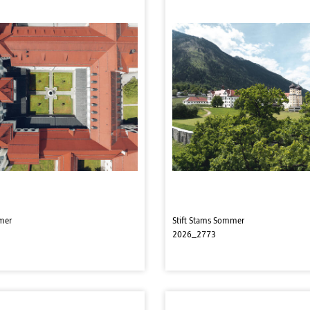
mer
Stift Stams Sommer
2026_2773