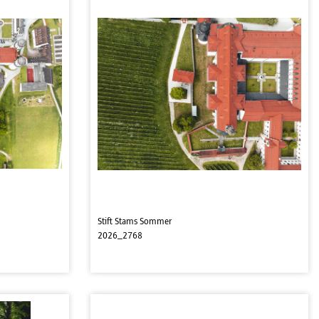
Stift Stams Sommer
2026_2768