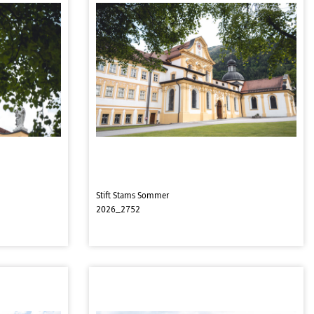
Stift Stams Sommer
2026_2752