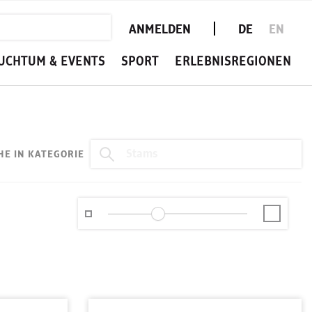
ANMELDEN
DE
EN
UCHTUM & EVENTS
SPORT
ERLEBNISREGIONEN
HE IN KATEGORIE