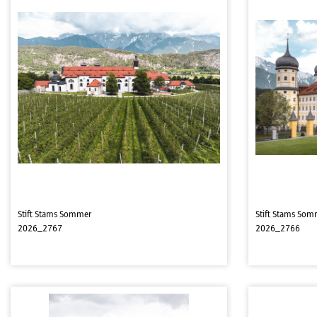
Stift Stams Sommer
Stift Stams Som
2026_2767
2026_2766