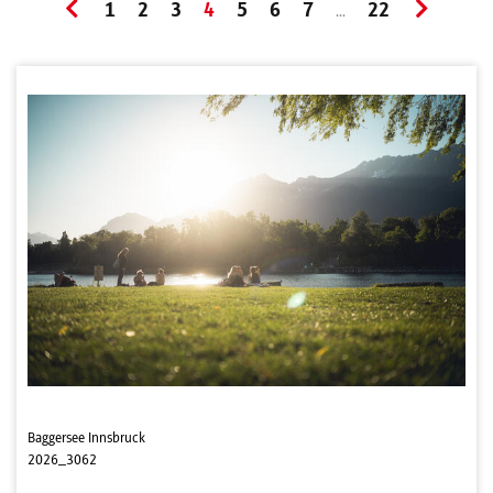
1
2
3
4
5
6
7
22
...
Baggersee Innsbruck
2026_3062