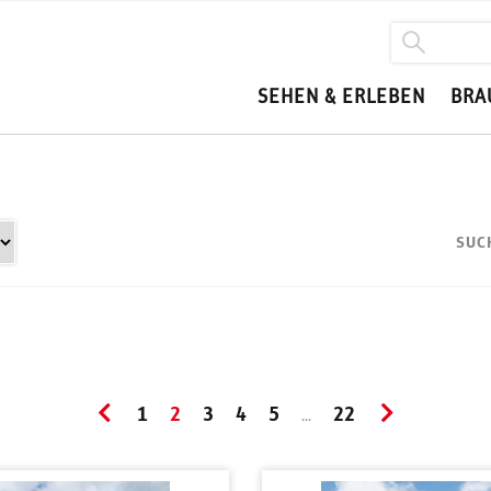
SEHEN & ERLEBEN
BRA
SUC
1
2
3
4
5
22
...