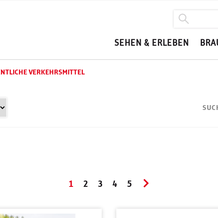
SEHEN & ERLEBEN
BRA
NTLICHE VERKEHRSMITTEL
SUC
1
2
3
4
5