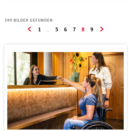
399 BILDER GEFUNDEN
1
5
6
7
8
9
...