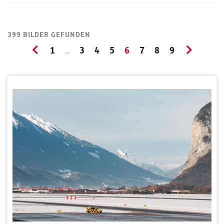
399 BILDER GEFUNDEN
1
3
4
5
6
7
8
9
...