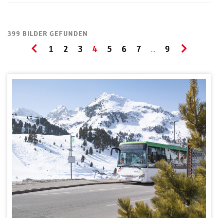
399 BILDER GEFUNDEN
1
2
3
4
5
6
7
9
...