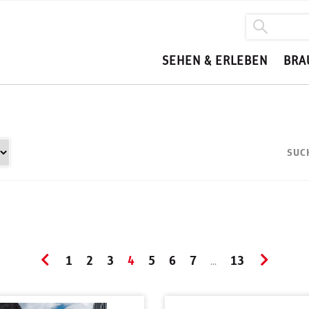
SEHEN & ERLEBEN
BRA
SUC
1
2
3
4
5
6
7
13
...