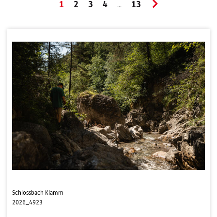
1
2
3
4
13
...
Schlossbach Klamm
2026_4923